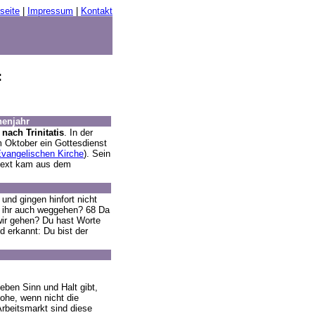
seite
|
Impressum
|
Kontakt
:
henjahr
nach Trinitatis
. In der
 Oktober ein Gottesdienst
Evangelischen Kirche
). Sein
ttext kam aus dem
und gingen hinfort nicht
t ihr auch weggehen? 68 Da
wir gehen? Du hast Worte
 erkannt: Du bist der
eben Sinn und Halt gibt,
hohe, wenn nicht die
Arbeitsmarkt sind diese