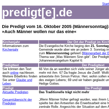
Start
predigt[e].de
Die Predigt vom 16. Oktober 2005 (Männersonntag)
»Auch Männer wollen nur das eine«
Kirchenjahr
Der Ort der Predigt im Kirc
Informationen zum
Die Evangelische Kirche beging den
21. Sonntag 
Kirchenjahr
Gemeinde wurde aber wie an jedem 3. Sonntag im
zum
Männersonntag
gefeiert (
Männerarbeit der 
Thema war „Was Männern Sinn gibt“. Der Predig
Johannesevangelium Kapitel 6:
Predigttext
Der Predigttext
Sie können den Text
66 Von da an wandten sich viele seiner Jünger ab 
auch
online
nachlesen.
mehr mit ihm. 67 Da fragte Jesus die Zwölf: Woll
Weitere Bibellinks finden
antwortete ihm Simon Petrus: Herr, wohin sollen 
Sie unter
Glaube und
des ewigen Lebens; 69 und wir haben geglaubt und
Leben
.
Heilige Gottes.
Predigt
Die Predigt
Aktuelle Predigten
Das Traditionelle trägt nicht mehr
„Wenn Männer früher gefragt wurden, was ihrem L
Gesamtübersicht der
spielte bei den Antworten die Erwerbsarbeit eine 
Predigten
zentrale Rolle. Angesichts der Situation auf dem 