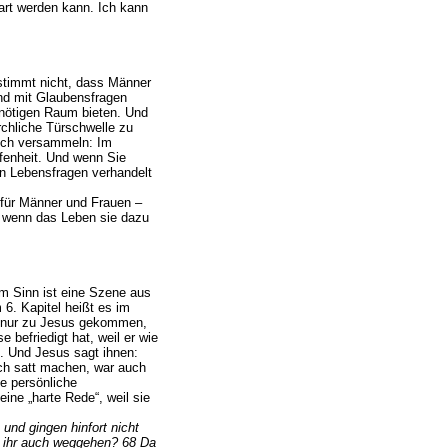
art werden kann. Ich kann
 stimmt nicht, dass Männer
und mit Glaubensfragen
nötigen Raum bieten. Und
rchliche Türschwelle zu
sich versammeln: Im
fenheit. Und wenn Sie
n Lebensfragen verhandelt
 für Männer und Frauen –
, wenn das Leben sie dazu
m Sinn ist eine Szene aus
. Kapitel heißt es im
n nur zu Jesus gekommen,
e befriedigt hat, weil er wie
. Und Jesus sagt ihnen:
ich satt machen, war auch
e persönliche
ine „harte Rede“, weil sie
und gingen hinfort nicht
t ihr auch weggehen? 68 Da