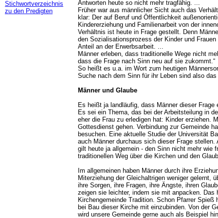
Antworten heute so nicht mehr tragfähig. ...
Stichwortverzeichnis
Früher war aus männlicher Sicht auch das Verhäl
zu den Predigten
klar: Der auf Beruf und Öffentlichkeit außenorient
Kindererziehung und Familienarbeit von der inneno
Verhältnis ist heute in Frage gestellt. Denn Männe
den Sozialisationsprozess der Kinder und Frauen 
Anteil an der Erwerbsarbeit. ...
Männer erleben, dass traditionelle Wege nicht me
dass die Frage nach Sinn neu auf sie zukommt.“
So heißt es u.a. im Wort zum heutigen Männerso
Suche nach dem Sinn für ihr Leben sind also da
Männer und Glaube
Es heißt ja landläufig, dass Männer dieser Frage
Es sei ein Thema, das bei der Arbeitsteilung in de
eher die Frau zu erledigen hat: Kinder erziehen. M
Gottesdienst gehen. Verbindung zur Gemeinde ha
besuchen. Eine aktuelle Studie der Universität Ba
auch Männer durchaus sich dieser Frage stellen. 
gilt heute ja allgemein - den Sinn nicht mehr wie 
traditionellen Weg über die Kirchen und den Glau
Im allgemeinen haben Männer durch ihre Erziehu
Miterziehung der Gleichaltrigen weniger gelernt, ü
ihre Sorgen, ihre Fragen, ihre Ängste, ihren Glau
zeigen sie leichter, indem sie mit anpacken. Das 
Kirchengemeinde Tradition. Schon Pfarrer Spieß 
bei Bau dieser Kirche mit einzubinden. Von der 
wird unsere Gemeinde gerne auch als Beispiel hin