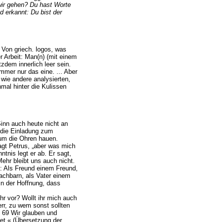
wir gehen? Du hast Worte
 erkannt: Du bist der
 Von griech. logos, was
r Arbeit: Man(n) (mit einem
zdem innerlich leer sein.
mer nur das eine. ... Aber
wie andere analysierten,
mal hinter die Kulissen
inn auch heute nicht an
 die Einladung zum
um die Ohren hauen.
agt Petrus, „aber was mich
ntnis legt er ab. Er sagt,
Mehr bleibt uns auch nicht.
t: Als Freund einem Freund,
achbarn, als Vater einem
in der Hoffnung, dass
hr vor? Wollt ihr mich auch
rr, zu wem sonst sollten
 69 Wir glauben und
et.« (Übersetzung der