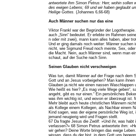
antwortete ihm Simon Petrus: Herr, wohin sollen 
des ewigen Lebens; 69 und wir haben geglaubt und
Heilige Gottes.
(Johannes 6,66-68)
Auch Männer suchen nur das eine
Viktor Frankl war der Begründer der Logotherapie.
auch „Sinn“ bedeutet. Er erlebte im Rahmen seine
n oder mit zwei), mann kann alles haben, aber trot
Und er ging damals noch weiter: Männer suchen im
nicht, wie Sigmund Freud noch meinte, Sex, oder 
die Macht. Nein, auch Männer sind, wenn man ein
schaut, auf der Suche nach Sinn.
Seinen Glauben nicht verschweigen
Was tun, damit Männer auf der Frage nach dem S
Gott und an Jesus vorbeigehen? Man kann ihnen
Glauben ja nicht wie einen nassen Waschlappen 
Wie heißt es hier? „Es mag viele Wege geben“, s
angeht, gibt es nur einen.“ Ein persönliches Beken
was ihm wichtig ist, und wovon er überzeugt ist. 
Mehr bleibt auch heute christlichen Männern nich
als Kollege einem Kollegen, als Nachbar einem N
Kind sagen, was der eigene persönliche Weg ist, 
jemand neugierig wird und Fragen stellt.
67 Da fragte Jesus die Zwölf: »Und ihr, was habt i
verlassen?« 68 Simon Petrus antwortete ihm: »He
wir gehen? Deine Worte bringen das ewige Leben.
wissen, dass du der bist, in dem Gott uns begegn