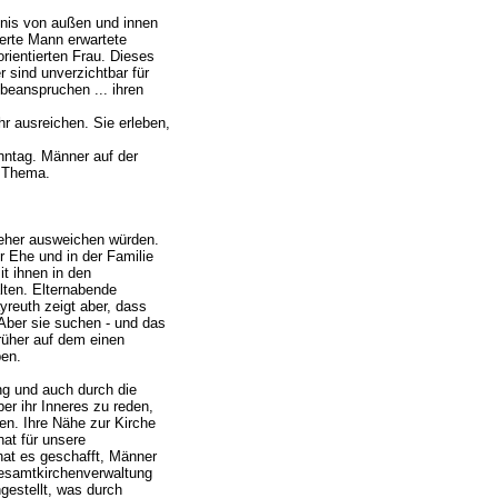
tnis von außen und innen
ierte Mann erwartete
rientierten Frau. Dieses
r sind unverzichtbar für
beanspruchen ... ihren
hr ausreichen. Sie erleben,
nntag. Männer auf der
s Thema.
 eher ausweichen würden.
r Ehe und in der Familie
it ihnen in den
lten. Elternabende
yreuth zeigt aber, dass
Aber sie suchen - und das
früher auf dem einen
ben.
ng und auch durch die
ber ihr Inneres zu reden,
ben. Ihre Nähe zur Kirche
hat für unsere
hat es geschafft, Männer
Gesamtkirchenverwaltung
gestellt, was durch