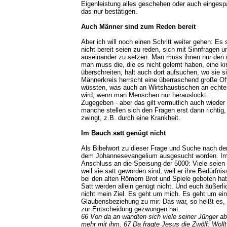
Eigenleistung alles geschehen oder auch eingesp
das nur bestätigen.
Auch Männer sind zum Reden bereit
Aber ich will noch einen Schritt weiter gehen: Es
nicht bereit seien zu reden, sich mit Sinnfragen 
auseinander zu setzen. Man muss ihnen nur den 
man muss die, die es nicht gelernt haben, eine ki
überschreiten, halt auch dort aufsuchen, wo sie 
Männerkreis herrscht eine überraschend große Of
wüssten, was auch an Wirtshaustischen an echte
wird, wenn man Menschen nur herauslockt.
Zugegeben - aber das gilt vermutlich auch wieder
manche stellen sich den Fragen erst dann richtig
zwingt, z.B. durch eine Krankheit.
Im Bauch satt genügt nicht
Als Bibelwort zu dieser Frage und Suche nach de
dem Johannesevangelium ausgesucht worden. Im 6
Anschluss an die Speisung der 5000: Viele seie
weil sie satt geworden sind, weil er ihre Bedürfniss
bei den alten Römern Brot und Spiele geboten hat
Satt werden allein genügt nicht. Und euch äußerl
nicht mein Ziel. Es geht um mich. Es geht um ein
Glaubensbeziehung zu mir. Das war, so heißt es, e
zur Entscheidung gezwungen hat.
66 Von da an wandten sich viele seiner Jünger ab 
mehr mit ihm. 67 Da fragte Jesus die Zwölf: Woll