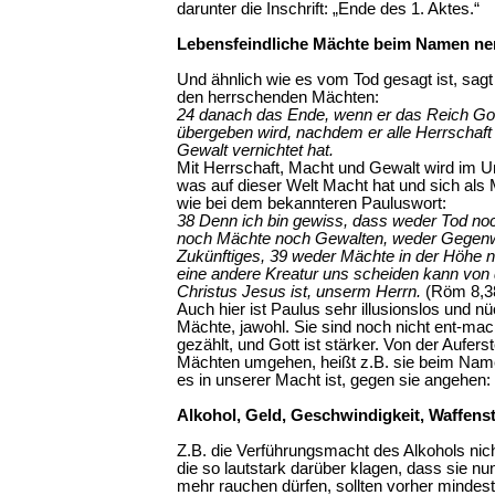
darunter die Inschrift: „Ende des 1. Aktes.“
Lebensfeindliche Mächte beim Namen n
Und ähnlich wie es vom Tod gesagt ist, sag
den herrschenden Mächten:
24 danach das Ende, wenn er das Reich Got
übergeben wird, nachdem er alle Herrschaft
Gewalt vernichtet hat.
Mit Herrschaft, Macht und Gewalt wird im Ur
was auf dieser Welt Macht hat und sich als M
wie bei dem bekannteren Pauluswort:
38 Denn ich bin gewiss, dass weder Tod no
noch Mächte noch Gewalten, weder Gegenw
Zukünftiges, 39 weder Mächte in der Höhe n
eine andere Kreatur uns scheiden kann von d
Christus Jesus ist, unserm Herrn.
(Röm 8,38
Auch hier ist Paulus sehr illusionslos und nü
Mächte, jawohl. Sie sind noch nicht ent-mach
gezählt, und Gott ist stärker. Von der Aufer
Mächten umgehen, heißt z.B. sie beim Nam
es in unserer Macht ist, gegen sie angehen:
Alkohol, Geld, Geschwindigkeit, Waffensto
Z.B. die Verführungsmacht des Alkohols nic
die so lautstark darüber klagen, dass sie nun
mehr rauchen dürfen, sollten vorher mindes