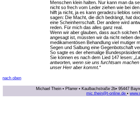
Menschen klein halten. Nur kann man da seel
nicht so frech vom Leder ziehen wie bei den
hilft ja nicht, ja es kann geradezu lieblos 
sagen: Die Macht, die dich bedrängt, hat doc
eine Scheinherrschaft. Der andere wird antw
reden. Für mich das alles ganz real.
Wenn wir aber glauben, dass auch solchen
angesagt ist, müssten wir da nicht neben de
medikamentösen Behandlung viel mutiger m
Segen und Salbung eine Gegenbotschaft v
So sagte es der ehemalige Bundespräsiden
Sie können es nach dem Lied 147 lesen:
„L
antworten, wenn sie uns furchtsam machen w
unser Herr aber kommt.“
nach oben
Michael Thein • Pfarrer • Kaulbachstraße 2b• 95447 Bayr
mic.thein@t-online.de
•
www.m