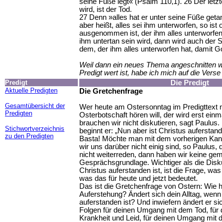
seine Füße legt« (Psalm 110,1). 26 Der letzt
wird, ist der Tod.
27 Denn »alles hat er unter seine Füße get
aber heißt, alles sei ihm unterworfen, so ist 
ausgenommen ist, der ihm alles unterworfen
ihm untertan sein wird, dann wird auch der S
dem, der ihm alles unterworfen hat, damit Got
Weil dann ein neues Thema angeschnitten wi
Predigt wert ist, habe ich mich auf die Vers
Predigt
Die Predigt
Aktuelle Predigten
Die Gretchenfrage
Gesamtübersicht der
Wer heute am Ostersonntag im Predigttext 
Predigten
Osterbotschaft hören will, der wird erst ein
brauchen wir nicht diskutieren, sagt Paulus
Stichwortverzeichnis
beginnt er: „Nun aber ist Christus auferstan
zu den Predigten
Basta! Möchte man mit dem vorherigen Kan
wir uns darüber nicht einig sind, so Paulus,
nicht weiterreden, dann haben wir keine g
Gesprächsgrundlage. Wichtiger als die Disk
Christus auferstanden ist, ist die Frage, was
was das für heute und jetzt bedeutet.
Das ist die Gretchenfrage von Ostern: Wie hä
Auferstehung? Ändert sich dein Alltag, wenn
auferstanden ist? Und inwiefern ändert er si
Folgen für deinen Umgang mit dem Tod, für
Krankheit und Leid, für deinen Umgang mit 