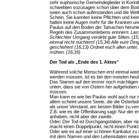
sehr euphorische Gemeindeglieder in Korinth
schwebten sozusagen schon über dem Boden
seien auch schon auferstanden und die Welt 
Schein. Sie kannten keine Pflichten und ke
hatten keine Augen mehr für die Kranken u
Paulus auf den Boden der Tatsachen herunte
Regeln des Zusammenlebens erinnern:
Lass
Schlechter Umgang verdirbt gute Sitten. (15
einmal recht nüchtern! (15,34) Alle eure Ding
geschehen! (16,13) Ordnet euch allen unter, 
mühen. (16,16)
Der Tod als „Ende des 1. Aktes“
Während solche Menschen erst einmal wied
werden müssen, ist es bei den meisten heu
Das Starren auf den immer noch mächtigen 
unten, dass sie von Ostern her aufgehoben
müssen.
Man kann es wie bei Paulus wohl auch nur m
allem scheint unsere Seele, die die Osterbots
als unser Verstand, am besten Bilder zu ver
Z.B. wie es die Offenbarung sagt: Nur der e
anhaben, nicht aber der zweite.
Oder: Der Tod ist Durchgangstation, aber ni
macht einen Doppelpunkt, nicht einen Punkt 
Oder wie es auf einer schönen Karikatur zu l
mit dem Namen und den Lebensdaten eine