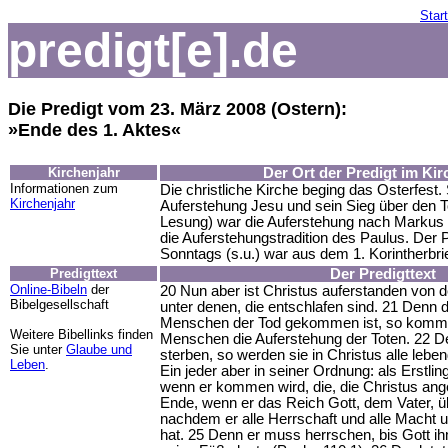
Start
predigt[e].de
Die Predigt vom 23. März 2008 (Ostern):
»Ende des 1. Aktes«
Kirchenjahr
Der Ort der Predigt im Kir
Informationen zum
Die christliche Kirche beging das Osterfest.
Kirchenjahr
Auferstehung Jesu und sein Sieg über den 
Lesung) war die Auferstehung nach Markus u
die Auferstehungstradition des Paulus. Der P
Sonntags (s.u.) war aus dem 1. Korintherbrie
Predigttext
Der Predigttext
Online-Bibeln
der
20 Nun aber ist Christus auferstanden von de
Bibelgesellschaft
unter denen, die entschlafen sind. 21 Denn 
Menschen der Tod gekommen ist, so kommt
Weitere Bibellinks finden
Menschen die Auferstehung der Toten. 22 De
Sie unter
Glaube und
sterben, so werden sie in Christus alle leb
Leben
.
Ein jeder aber in seiner Ordnung: als Erstlin
wenn er kommen wird, die, die Christus an
Ende, wenn er das Reich Gott, dem Vater, ü
nachdem er alle Herrschaft und alle Macht 
hat. 25 Denn er muss herrschen, bis Gott ih