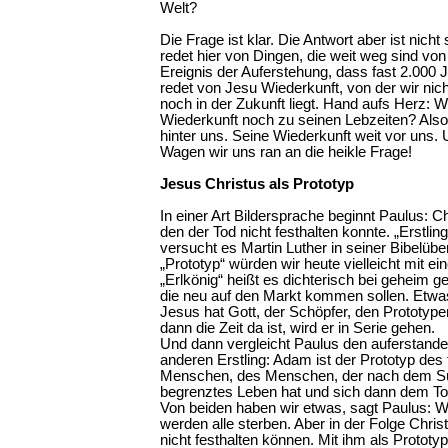
Welt?
Die Frage ist klar. Die Antwort aber ist nich
redet hier von Dingen, die weit weg sind vo
Ereignis der Auferstehung, dass fast 2.000 J
redet von Jesu Wiederkunft, von der wir nich
noch in der Zukunft liegt. Hand aufs Herz: 
Wiederkunft noch zu seinen Lebzeiten? Also
hinter uns. Seine Wiederkunft weit vor uns. 
Wagen wir uns ran an die heikle Frage!
Jesus Christus als Prototyp
In einer Art Bildersprache beginnt Paulus: Chr
den der Tod nicht festhalten konnte. „Erstli
versucht es Martin Luther in seiner Bibelü
„Prototyp“ würden wir heute vielleicht mit 
„Erlkönig“ heißt es dichterisch bei geheim 
die neu auf den Markt kommen sollen. Etwas
Jesus hat Gott, der Schöpfer, den Prototyp
dann die Zeit da ist, wird er in Serie gehen.
Und dann vergleicht Paulus den auferstand
anderen Erstling: Adam ist der Prototyp des 
Menschen, des Menschen, der nach dem Sün
begrenztes Leben hat und sich dann dem T
Von beiden haben wir etwas, sagt Paulus: Wi
werden alle sterben. Aber in der Folge Christ
nicht festhalten können. Mit ihm als Prototy