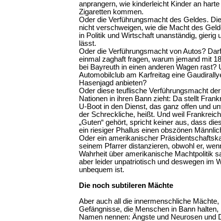
anprangern, wie kinderleicht Kinder an hart
Zigaretten kommen.
Oder die Verführungsmacht des Geldes. Die
nicht verschweigen, wie die Macht des G
in Politik und Wirtschaft unanständig, gier
lässt.
Oder die Verführungsmacht von Autos? Darf 
einmal zaghaft fragen, warum jemand mit 
bei Bayreuth in einen anderen Wagen rast?
Automobilclub am Karfreitag eine Gaudirallye
Hasenjagd anbieten?
Oder diese teuflische Verführungsmacht der
Nationen in ihren Bann zieht: Da stellt Frank
U-Boot in den Dienst, das ganz offen und unv
der Schreckliche, heißt. Und weil Frankreich
„Guten“ gehört, spricht keiner aus, dass di
ein riesiger Phallus einen obszönen Männlic
Oder ein amerikanischer Präsidentschaftsk
seinem Pfarrer distanzieren, obwohl er, wenn
Wahrheit über amerikanische Machtpolitik sa
aber leider unpatriotisch und deswegen im 
unbequem ist.
Die noch subtileren Mächte
Aber auch all die innermenschliche Mächte,
Gefängnisse, die Menschen in Bann halten,
Namen nennen: Ängste und Neurosen und D